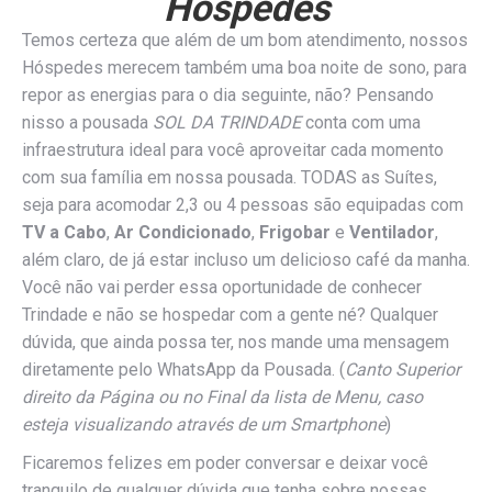
Hóspedes
Temos certeza que além de um bom atendimento, nossos
Hóspedes merecem também uma boa noite de sono, para
repor as energias para o dia seguinte, não? Pensando
nisso a pousada
SOL DA TRINDADE
conta com uma
infraestrutura ideal para você aproveitar cada momento
com sua família em nossa pousada. TODAS as Suítes,
seja para acomodar 2,3 ou 4 pessoas são equipadas com
TV a Cabo
,
Ar Condicionado
,
Frigobar
e
Ventilador
,
além claro, de já estar incluso um delicioso café da manha.
Você não vai perder essa oportunidade de conhecer
Trindade e não se hospedar com a gente né? Qualquer
dúvida, que ainda possa ter, nos mande uma mensagem
diretamente pelo WhatsApp da Pousada. (
Canto Superior
direito da Página ou no Final da lista de Menu, caso
esteja visualizando através de um Smartphone
)
Ficaremos felizes em poder conversar e deixar você
tranquilo de qualquer dúvida que tenha sobre nossas